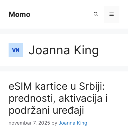
Skip
to
Momo
Menu
content
Joanna King
eSIM kartice u Srbiji:
prednosti, aktivacija i
podržani uređaji
novembar 7, 2025
by
Joanna King