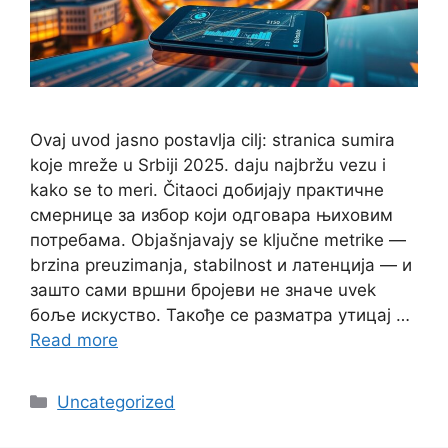
Ovaj uvod jasno postavlja cilj: stranica sumira
koje mreže u Srbiji 2025. daju najbržu vezu i
kako se to meri. Čitaoci добијају практичне
смернице за избор који одговара њиховим
потребама. Objašnjavaју se ključne metrike —
brzina preuzimanja, stabilnost и латенција — и
зашто сами вршни бројеви не значе uvek
боље искуство. Такође се разматра утицај …
Read more
Categories
Uncategorized