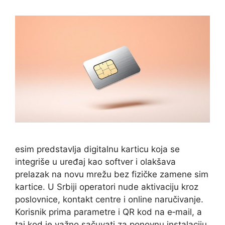
esim predstavlja digitalnu karticu koja se
integriše u uređaj kao softver i olakšava
prelazak na novu mrežu bez fizičke zamene sim
kartice. U Srbiji operatori nude aktivaciju kroz
poslovnice, kontakt centre i online naručivanje.
Korisnik prima parametre i QR kod na e‑mail, a
taj kod je važno sačuvati za ponovnu instalaciju